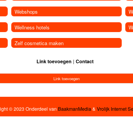
Webshops
W
Wellness hotels
W
Zelf cosmetica maken
Link toevoegen
Contact
Link toevoegen
ight © 2023 Onderdeel van
BaakmanMedia
&
Vrolijk Internet S