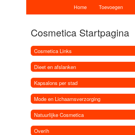
Home
Toevoegen
Cosmetica Startpagina
Cosmetica Links
Dieet en afslanken
Kapsalons per stad
Mode en Lichaamsverzorging
Natuurlijke Cosmetica
Overih