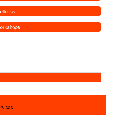
ellness
orkshops
ervices