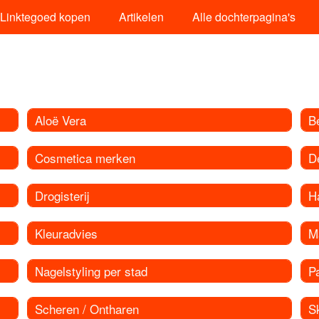
Linktegoed kopen
Artikelen
Alle dochterpagina's
Aloë Vera
B
Cosmetica merken
D
Drogisterij
Ha
Kleuradvies
M
Nagelstyling per stad
P
Scheren / Ontharen
S