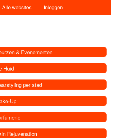
Alle websites
Inloggen
eurzen & Evenementen
e Huid
arstyling per stad
ake-Up
arfumerie
kin Rejuvenation