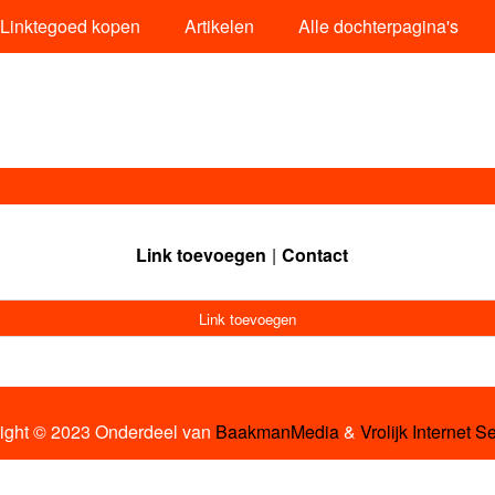
Linktegoed kopen
Artikelen
Alle dochterpagina's
Link toevoegen
Contact
Link toevoegen
ight © 2023 Onderdeel van
BaakmanMedia
&
Vrolijk Internet S