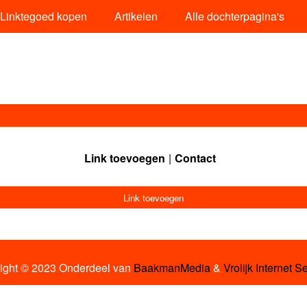
Linktegoed kopen
Artikelen
Alle dochterpagina's
Link toevoegen
Contact
Link toevoegen
ight © 2023 Onderdeel van
BaakmanMedia
&
Vrolijk Internet S