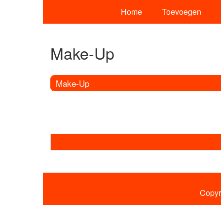
Home
Toevoegen
Make-Up
Make-Up
Copyr