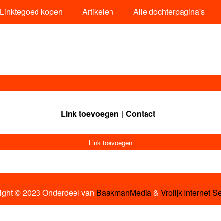
Linktegoed kopen
Artikelen
Alle dochterpagina's
Link toevoegen
Contact
Link toevoegen
ight © 2023 Onderdeel van
BaakmanMedia
&
Vrolijk Internet S