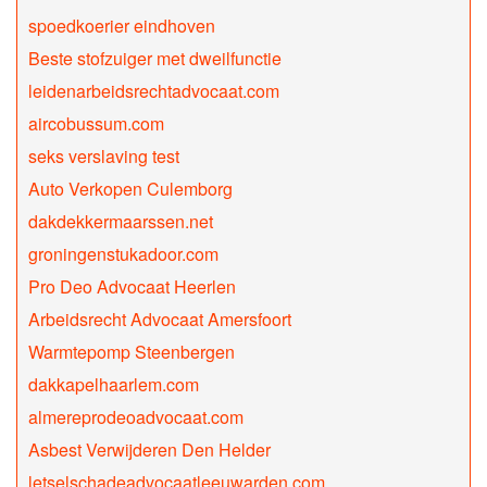
spoedkoerier eindhoven
Beste stofzuiger met dweilfunctie
leidenarbeidsrechtadvocaat.com
aircobussum.com
seks verslaving test
Auto Verkopen Culemborg
dakdekkermaarssen.net
groningenstukadoor.com
Pro Deo Advocaat Heerlen
Arbeidsrecht Advocaat Amersfoort
Warmtepomp Steenbergen
dakkapelhaarlem.com
almereprodeoadvocaat.com
Asbest Verwijderen Den Helder
letselschadeadvocaatleeuwarden.com